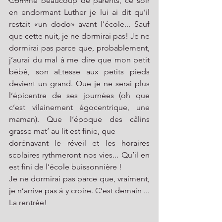
Comme beaucoup de parents, ce soir 
en endormant Luther je lui ai dit qu’il 
restait «un dodo» avant l’école... Sauf 
que cette nuit, je ne dormirai pas! Je ne 
dormirai pas parce que, probablement, 
j’aurai du mal à me dire que mon petit 
bébé, son aLtesse aux petits pieds 
devient un grand. Que je ne serai plus 
l’épicentre de ses journées (oh que 
c’est vilainement égocentrique, une 
maman). Que l’époque des câlins 
grasse mat’ au lit est finie, que 
dorénavant le réveil et les horaires 
scolaires rythmeront nos vies... Qu’il en 
est fini de l’école buissonnière !
Je ne dormirai pas parce que, vraiment, 
je n’arrive pas à y croire. C’est demain ... 
La rentrée! 