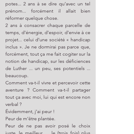
potes... 2 ans à se dire qu’avec un tel 
prénom... forcément il allait bien 
réformer quelque chose. 
2 ans à consacrer chaque parcelle de 
temps, d’énergie, d’espoir, d’envie à ce 
projet... celui d’une société « handicap 
inclus ». Je ne dormirai pas parce que, 
forcément, tout ça me fait cogiter sur la 
notion de handicap, sur les déficiences 
de Luther ... un peu, ses potentiels ... 
beaucoup. 
Comment va-t-il vivre et percevoir cette 
aventure ? Comment va-t-il partager 
tout ça avec moi, lui qui est encore non 
verbal ? 
Évidemment, j’ai peur ! 
Peur de m’être plantée. 
Peur de ne pas avoir posé le choix 
juste, le meilleur, ... le (trois fois) plus 