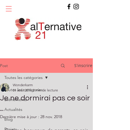
S'inscrire
Post
Toutes les catégories
Wonderkarm
Toutes les catégories
31 août 2016
2 min de lecture
Je ne dormirai pas ce soir
Evènements
...
Actualités
Dernière mise à jour :
28 nov. 2018
Blog
Projets