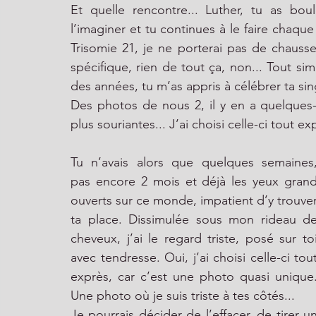
Et quelle rencontre... Luther, tu as bou
l’imaginer et tu continues à le faire chaque
Trisomie 21, je ne porterai pas de chausse
spécifique, rien de tout ça, non... Tout si
des années, tu m’as appris à célébrer ta sin
Des photos de nous 2, il y en a quelques-u
plus souriantes... J’ai choisi celle-ci tout ex
Tu n’avais alors que quelques semaines,
pas encore 2 mois et déjà les yeux grand
ouverts sur ce monde, impatient d’y trouver
ta place. Dissimulée sous mon rideau de
cheveux, j’ai le regard triste, posé sur toi
avec tendresse. Oui, j’ai choisi celle-ci tout
exprès, car c’est une photo quasi unique.
Une photo où je suis triste à tes côtés...
Je pourrais décider de l’effacer, de tirer un