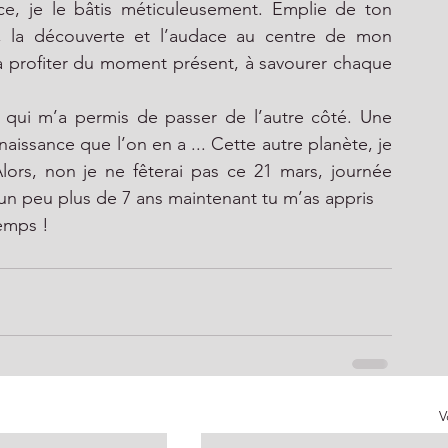
e, je le bâtis méticuleusement. Emplie de ton 
ité, la découverte et l’audace au centre de mon 
s à profiter du moment présent, à savourer chaque 
 qui m’a permis de passer de l’autre côté. Une 
issance que l’on en a ... Cette autre planète, je 
Alors, non je ne fêterai pas ce 21 mars, journée 
s un peu plus de 7 ans maintenant tu m’as appris
temps !
V