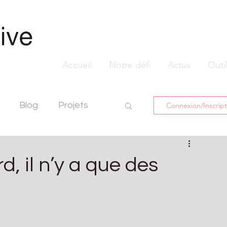
Accueil
Notre défi
Actus
Outi
Blog
Projets
Connexion/Inscript
d, il n’y a que des