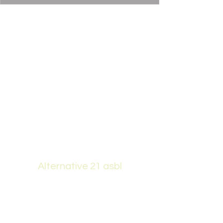
Alternative 21 asbl
alternative21@outlook.be
0497 68 58 10