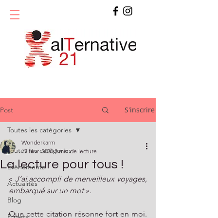
S'inscrire
Post
Toutes les catégories
Wonderkarm
Toutes les catégories
17 févr. 2020
3 min de lecture
La lecture pour tous !
Evènements
« 
J’ai accompli de merveilleux voyages, 
Actualités
embarqué sur un mot 
».  
Blog
Que cette citation résonne fort en moi. 
Projets