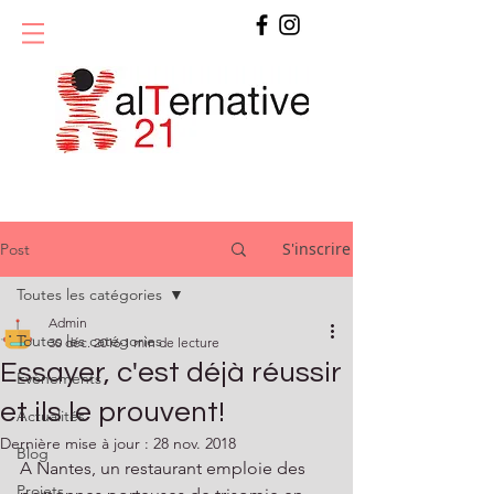
S'inscrire
Post
Toutes les catégories
Admin
Toutes les catégories
30 déc. 2016
1 min de lecture
Essayer, c'est déjà réussir
Evènements
et ils le prouvent!
Actualités
Dernière mise à jour :
28 nov. 2018
Blog
A Nantes, un restaurant emploie des 
Projets